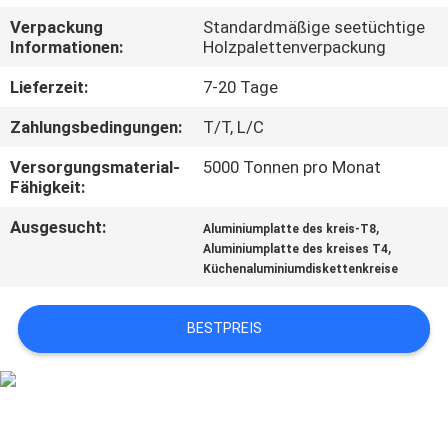
Verpackung
Standardmäßige seetüchtige
TRETEN
Informationen:
Holzpalettenverpackung
SIE
Lieferzeit:
7-20 Tage
MIT
Zahlungsbedingungen:
T/T, L/C
UNS
Versorgungsmaterial-
5000 Tonnen pro Monat
IN
Fähigkeit:
VERBINDUNG
Ausgesucht:
,
Aluminiumplatte des kreis-T8
,
Aluminiumplatte des kreises T4
Küchenaluminiumdiskettenkreise
NACHRICHTEN
BESTPREIS
FÄLLE
FORDERN
SIE EIN