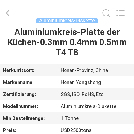
Yongsheng
Aluminum
Industry
Co.,Ltd..
All
Aluminiumkreis-Diskette
Rights
Reserved.
Aluminiumkreis-Platte der
HAUS
Küchen-0.3mm 0.4mm 0.5mm
PRODUKTE
T4 T8
ÜBER
Herkunftsort:
Henan-Provinz, China
UNS
Markenname:
Henan Yongsheng
Zertifizierung:
SGS, ISO, RoHS, Etc.
FABRIK-
Modellnummer:
Aluminiumkreis-Diskette
AUSFLUG
Min Bestellmenge:
1 Tonne
QUALITÄTSKONTROLLE
Preis:
USD2500tons