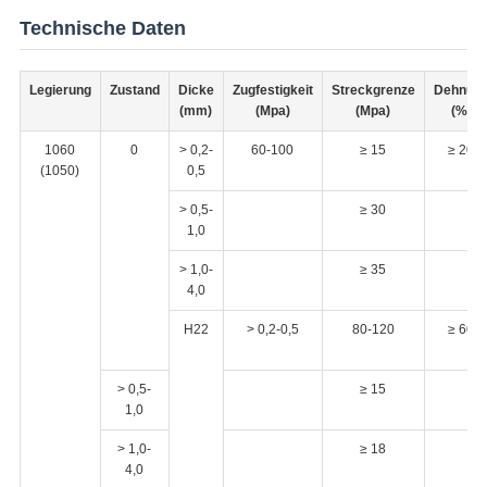
Technische Daten
Legierung
Zustand
Dicke
Zugfestigkeit
Streckgrenze
Dehnun
(mm)
(Mpa)
(Mpa)
(%)
1060
0
> 0,2-
60-100
≥ 15
≥ 20
(1050)
0,5
> 0,5-
≥ 30
1,0
> 1,0-
≥ 35
4,0
H22
> 0,2-0,5
80-120
≥ 60
> 0,5-
≥ 15
1,0
> 1,0-
≥ 18
4,0