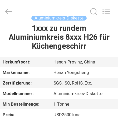
Yongsheng
Aluminum
Industry
Co.,Ltd..
All
Aluminiumkreis-Diskette
Rights
Reserved.
1xxx zu rundem
HAUS
Aluminiumkreis 8xxx H26 für
PRODUKTE
Küchengeschirr
ÜBER
Herkunftsort:
Henan-Provinz, China
UNS
Markenname:
Henan Yongsheng
Zertifizierung:
SGS, ISO, RoHS, Etc.
FABRIK-
Modellnummer:
Aluminiumkreis-Diskette
AUSFLUG
Min Bestellmenge:
1 Tonne
QUALITÄTSKONTROLLE
Preis:
USD2500tons