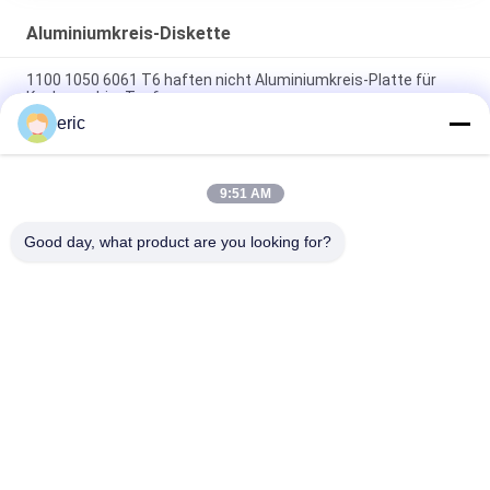
Aluminiumkreis-Diskette
1100 1050 6061 T6 haften nicht Aluminiumkreis-Platte für
Kochgeschirr-Topf
eric
Runde Aluminiumplatte 3003 DC Aluminiumkreis für
Kochgeschirrherstellung
9:51 AM
Haften Sie nicht runden Aluminiumkreis 1050 3003 5052 für
Kochgeschirr-Geräte
Good day, what product are you looking for?
Beliebte Kategorien
Alle
Aluminium-
Farbüberzogene 
Streifenschlange
Aluminiumspule
Aluminiumfolie-Rolle
Aluminiumblechplatte
Aluminiumkreis-
Polyesterfolie Aus 