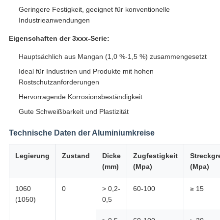
Geringere Festigkeit, geeignet für konventionelle
Industrieanwendungen
Eigenschaften der 3xxx-Serie:
Hauptsächlich aus Mangan (1,0 %-1,5 %) zusammengesetzt
Ideal für Industrien und Produkte mit hohen
Rostschutzanforderungen
Hervorragende Korrosionsbeständigkeit
Gute Schweißbarkeit und Plastizität
Technische Daten der Aluminiumkreise
Legierung
Zustand
Dicke
Zugfestigkeit
Streckgr
(mm)
(Mpa)
(Mpa)
1060
0
> 0,2-
60-100
≥ 15
(1050)
0,5