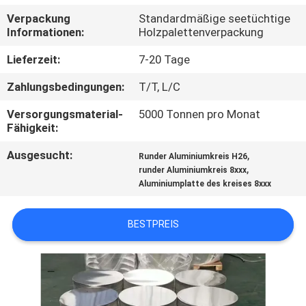
Verpackung
Standardmäßige seetüchtige
TRETEN
Informationen:
Holzpalettenverpackung
SIE
Lieferzeit:
7-20 Tage
MIT
Zahlungsbedingungen:
T/T, L/C
UNS
Versorgungsmaterial-
5000 Tonnen pro Monat
IN
Fähigkeit:
VERBINDUNG
Ausgesucht:
,
Runder Aluminiumkreis H26
,
runder Aluminiumkreis 8xxx
Aluminiumplatte des kreises 8xxx
NACHRICHTEN
BESTPREIS
FÄLLE
FORDERN
SIE EIN