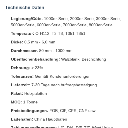
Technische Daten
Legierung/Güte:
1000er-Serie, 2000er-Serie, 3000er-Serie,
5000er-Serie, 6000er-Serie, 7000er-Serie, 8000er-Serie
Temperatur:
O-H112, T3-T8, T351-T851
Dicke:
0,5 mm - 6,0 mm
Durchmesser:
80 mm - 1000 mm
Oberflächenbehandlung:
Walzblank, Beschichtung
Dehnung:
> 23%
Toleranzen:
Gemäß Kundenanforderungen
Lieferzeit:
7-30 Tage nach Auftragsbestätigung
Paket:
Holzpaletten
MOQ:
1 Tonne
Preisbedingungen:
FOB, CIF, CFR, CNF usw.
Ladehafen:
China Haupthafen
Zahlungsbedingungen:
L/C, D/A, D/P, T/T, West Union,