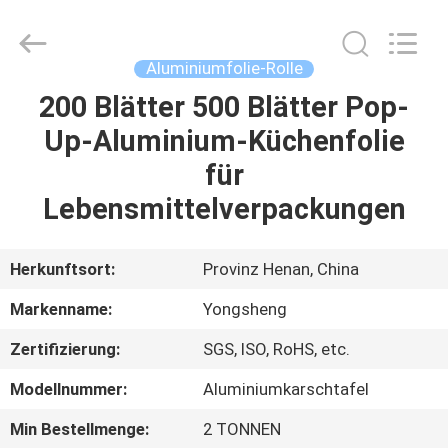
Yongsheng
Aluminum
Industry
Co.,Ltd..
All
Aluminiumfolie-Rolle
Rights
Reserved.
200 Blätter 500 Blätter Pop-
HAUS
Up-Aluminium-Küchenfolie
PRODUKTE
für
Lebensmittelverpackungen
ÜBER
UNS
Herkunftsort:
Provinz Henan, China
Markenname:
Yongsheng
FABRIK-
Zertifizierung:
SGS, ISO, RoHS, etc.
AUSFLUG
Modellnummer:
Aluminiumkarschtafel
QUALITÄTSKONTROLLE
Min Bestellmenge:
2 TONNEN