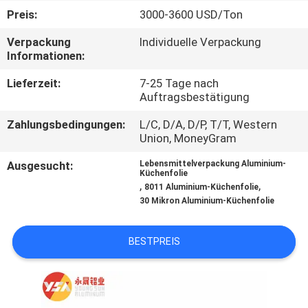
Preis:
3000-3600 USD/Ton
TRETEN
Verpackung
Individuelle Verpackung
SIE
Informationen:
MIT
Lieferzeit:
7-25 Tage nach
UNS
Auftragsbestätigung
IN
Zahlungsbedingungen:
L/C, D/A, D/P, T/T, Western
Union, MoneyGram
VERBINDUNG
Ausgesucht:
Lebensmittelverpackung Aluminium-
Küchenfolie
,
,
NACHRICHTEN
8011 Aluminium-Küchenfolie
30 Mikron Aluminium-Küchenfolie
FÄLLE
BESTPREIS
FORDERN
SIE EIN