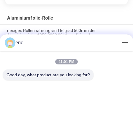
Aluminiumfolie-Rolle
riesiges Rollennahrungsmittelgrad 500mm der
Aluminiumfolie-1050 3003 8011 medizinisch
eric
0.08x60/80mm Rauchkanal Aluminiumfolie Schneiden 8011 O
Temperatur
11:01 PM
1060 8011 8021 8079 Hohe Dyne-Wert Pharmazeutische Folie
48 56 70 Dyne
Good day, what product are you looking for?
Beliebte Kategorien
Alle
Aluminium-
Farbüberzogene 
Streifenschlange
Aluminiumspule
Aluminiumfolie-Rolle
Aluminiumblechplatte