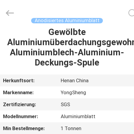
Yongsheng
Aluminum
Industry
Co.,Ltd..
All
Anodisiertes Aluminiumblatt
Rights
Reserved.
Gewölbte
HAUS
Aluminiumüberdachungsgewohn
PRODUKTE
Aluminiumblech-Aluminium-
Deckungs-Spule
ÜBER
UNS
Herkunftsort:
Henan China
Markenname:
YongSheng
FABRIK-
Zertifizierung:
SGS
AUSFLUG
Modellnummer:
Aluminiumblatt
QUALITÄTSKONTROLLE
Min Bestellmenge:
1 Tonnen