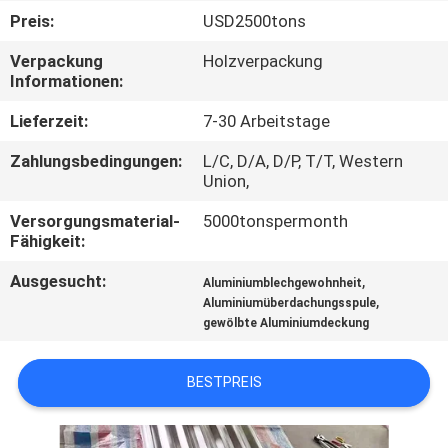
Preis:
USD2500tons
TRETEN
Verpackung
Holzverpackung
SIE
Informationen:
MIT
Lieferzeit:
7-30 Arbeitstage
UNS
Zahlungsbedingungen:
L/C, D/A, D/P, T/T, Western
IN
Union,
VERBINDUNG
Versorgungsmaterial-
5000tonspermonth
Fähigkeit:
NACHRICHTEN
Ausgesucht:
,
Aluminiumblechgewohnheit
,
Aluminiumüberdachungsspule
gewölbte Aluminiumdeckung
FÄLLE
BESTPREIS
FORDERN
SIE EIN