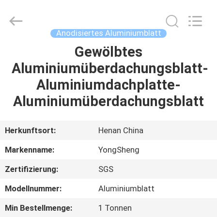
Yongsheng
Aluminum
Industry
Co.,Ltd..
All
Anodisiertes Aluminiumblatt
Rights
Reserved.
Gewölbtes
HAUS
Aluminiumüberdachungsblatt-
PRODUKTE
Aluminiumdachplatte-
Aluminiumüberdachungsblatt
ÜBER
UNS
Herkunftsort:
Henan China
Markenname:
YongSheng
FABRIK-
Zertifizierung:
SGS
AUSFLUG
Modellnummer:
Aluminiumblatt
QUALITÄTSKONTROLLE
Min Bestellmenge:
1 Tonnen