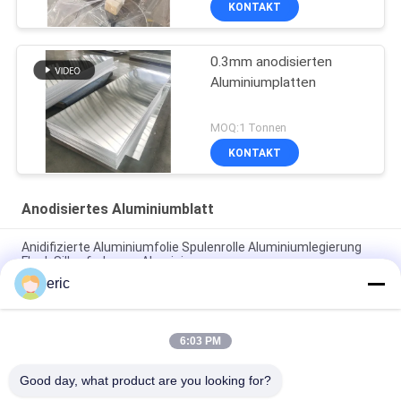
KONTAKT
0.3mm anodisierten
Aluminiumplatten
MOQ:1 Tonnen
KONTAKT
Anodisiertes Aluminiumblatt
Anidifizierte Aluminiumfolie Spulenrolle Aluminiumlegierung
Fleck Silberfarbenes Aluminium
eric
3000 Reihe 1500mm anodisierte Aluminiumblatt für Lizenz-
Platte
6:03 PM
2mm 3mm starkes anodisiertes Aluminiumblatt 5052 5083
1050 3003 H14 für Außengebrauch
Good day, what product are you looking for?