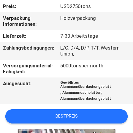
Preis:
USD2750tons
TRETEN
Verpackung
Holzverpackung
SIE
Informationen:
MIT
Lieferzeit:
7-30 Arbeitstage
UNS
Zahlungsbedingungen:
L/C, D/A, D/P, T/T, Western
IN
Union,
VERBINDUNG
Versorgungsmaterial-
5000tonspermonth
Fähigkeit:
NACHRICHTEN
Ausgesucht:
Gewölbtes
Aluminiumüberdachungsblatt
,
,
Aluminiumdachplatten
Aluminiumüberdachungsblatt
FÄLLE
BESTPREIS
FORDERN
SIE EIN