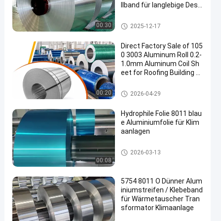
llband für langlebige Desi
gn
Aluminium-Streifenschlange
00:30
2025-12-17
Direct Factory Sale of 105
0 3003 Aluminum Roll 0.2-
1.0mm Aluminum Coil Sh
eet for Roofing Building M
aterial
Aluminium-Streifenschlange
00:20
2026-04-29
Hydrophile Folie 8011 blau
e Aluminiumfolie für Klim
aanlagen
Aluminiumfolie-Rolle
2026-03-13
00:08
5754 8011 O Dünner Alum
iniumstreifen / Klebeband
für Wärmetauscher Tran
sformator Klimaanlage