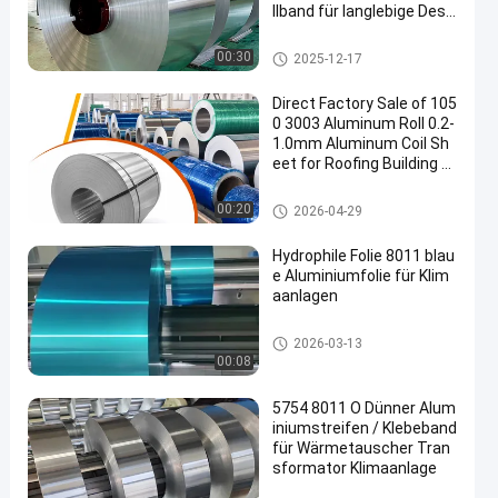
llband für langlebige Desi
gn
Aluminium-Streifenschlange
00:30
2025-12-17
Direct Factory Sale of 105
0 3003 Aluminum Roll 0.2-
1.0mm Aluminum Coil Sh
eet for Roofing Building M
aterial
Aluminium-Streifenschlange
00:20
2026-04-29
Hydrophile Folie 8011 blau
e Aluminiumfolie für Klim
aanlagen
Aluminiumfolie-Rolle
2026-03-13
00:08
5754 8011 O Dünner Alum
iniumstreifen / Klebeband
für Wärmetauscher Tran
sformator Klimaanlage