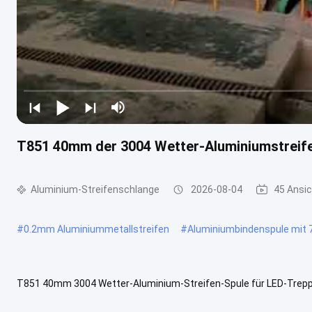
T851 40mm der 3004 Wetter-Aluminiumstreife
Aluminium-Streifenschlange
2026-08-04
45 Ansi
#
0.2mm Aluminiummetallstreifen
#
Aluminiumbindenspule mit 
T851 40mm 3004 Wetter-Aluminium-Streifen-Spule für LED-Trep
Aluminium-Streifen-Spule LED-Profil für Treppen Übersicht über Alu