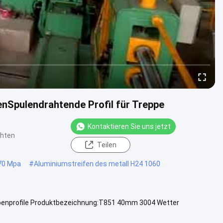
nSpulendrahtende Profil für Treppe
Kontaktieren Sie uns jetzt
chten
Teilen
70 Mpa
#
Aluminiumstreifen des metall H24 1060
penprofile Produktbezeichnung:T851 40mm 3004 Wetter
miniumstreifen Unser .....
Weitere Informationen